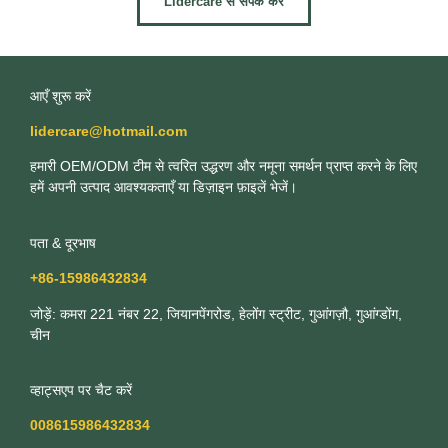
Lidercare से संपर्क करें
आएँ शुरू करें
lidercare@hotmail.com
हमारी OEM/ODM टीम से त्वरित उद्धरण और नमूना समर्थन प्राप्त करने के लिए
हमें अपनी उत्पाद आवश्यकताएँ या डिज़ाइन फ़ाइलें भेजें।
पता & दूरभाष
+86-15986432834
जोड़ें: कमरा 221 नंबर 22, जियानपेंगरोड, हेलोंग स्ट्रीट, गुआंगज़ौ, गुआंग्डोंग,
चीन
व्हाट्सएप पर चैट करें
008615986432834