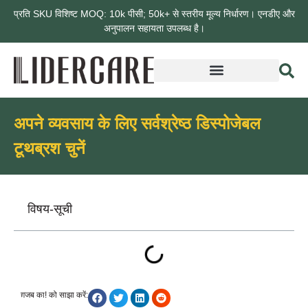
प्रति SKU विशिष्ट MOQ: 10k पीसी; 50k+ से स्तरीय मूल्य निर्धारण। एनडीए और
अनुपालन सहायता उपलब्ध है।
अपने व्यवसाय के लिए सर्वश्रेष्ठ डिस्पोजेबल
टूथब्रश चुनें
विषय-सूची
ग़जब का! को साझा करें: