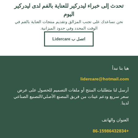
تحدث إلى خبراء ليدركير للعناية بالفم لدى ليدركير
اليوم
نحن نساعدك على تجنب المزالق وتقديم منتجات العناية بالفم في
الوقت المحدد وفي حدود الميزانية.
اتصل ب Lidercare
هيا بنا نبدأ
lidercare@hotmail.com
أرسل لنا متطلبات المنتج أو ملفات التصميم للحصول على عرض
سعر سريع ودعم عينات من فريق المصنع الأصلي/التصنيع الصناعي
لدينا.
العنوان والهاتف
+86-15986432834