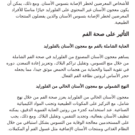
للأشخاص المعرضين لخطر الإصابة بتسوس الأسنان. ومع ذلك، يمكن أن
يكون معجون الأسنان غير المحتوي على الفلورايد خيارًا مناسبًا للأفراد
المعرضين لخطر الإصابة بتسوس الأسنان والذين يفضلون المنتجات
الطبيعية.
التأثير على صحة الفم
العناية الشاملة بالفم مع معجون الأسنان بالفلورايد
يساهم معجون الأسنان المصنوع من الفلورايد في صحة الفم الشاملة
من خلال منع التسوس، وتقليل تراكم البلاك، وتعزيز إعادة التمعدن. دوره
في تقوية المينا والحماية من هجمات الحمض موثق جيدا، مما يجعله
حجر الأساس لروتين نظافة الفم الفعال.
النهج الشمولي مع معجون الأسنان الخالي من الفلورايد
معجون الأسنان الخالي من الفلورايد يعزز صحة الفم من خلال نهج
شامل، مع التركيز على المكونات الطبيعية وتجنب المواد الكيميائية
الصناعية. عند استخدامه كجزء من روتين العناية الفموية الدقيق، يمكنه
تنظيف الأسنان بفعالية، وتجديد التنفس، وتقليل البلاك. ومع ذلك، يجب
على المستخدمين معالجة الوقاية من التسوس بشكل استباقي من خلال
النظام الغذائي ومنتجات الأسنان الإضافية مثل غسول الفم أو المكملات.