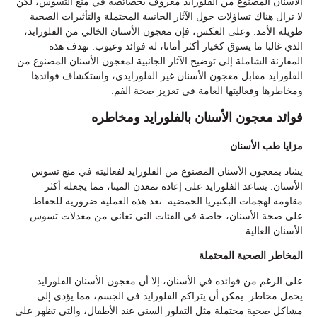
الأسنان المصنوع من الفلورايد معروف بخصائصه في منع التسوس، لكن
لا تزال هناك تساؤلات حول الآثار الجانبية المحتملة والتأثيرات الصحية
طويلة الأمد. وعلى العكس، فإن معجون الأسنان الخالي من الفلورايد،
الذي غالبا ما يسوق كخيار أكثر أمانا، له فوائد وعيوب. تهدف هذه
المقارنة الشاملة إلى توضيح الآثار الجانبية لمعجون الأسنان المصنوع من
الفلورايد مقابل معجون الأسنان غير الفلورايدي، واستكشاف فوائدها
ومخاطرها وفعاليتها العامة في تعزيز صحة الفم.
فوائد معجون الأسنان بالفلورايد ومخاطره
مزايا طب الأسنان
يشاد بمعجون الأسنان المصنوع من الفلورايد لفعاليته في منع تسوس
الأسنان. يساعد الفلورايد على إعادة تمعدن المينا، مما يجعله أكثر
مقاومة لهجمات البكتيريا الحمضية. تعد هذه العملية ضرورية للحفاظ
على صحة الأسنان، خاصة في الفئات التي تعاني من معدلات تسوس
الأسنان العالية.
المخاطر الصحية المحتملة
على الرغم من فوائده في الأسنان، إلا أن معجون الأسنان الفلورايد
يحمل مخاطر. يمكن أن يتراكم الفلورايد في الجسم، مما يؤدي إلى
مشاكل صحية محتملة مثل التفلور السني عند الأطفال، والتي تظهر على