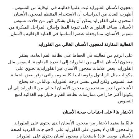
معجون الأسنان الفلورايد ثبت علميا فعاليته في الوقاية من التسوس.
أظهرت العديد من الدراسات أن الاستخدام المنتظم لمعجون الأسنان
المحتوي على الفلورايد يمكن أن يقلل بشكل كبير من حالات تسوس
الأسنان. يساعد الفلورايد على تقوية المينا وإصلاح المراحل المبكرة من
تسوس الأسنان، مما يجعله عنصرا أساسيا في العناية الوقائية بالأسنان.
الفعالية المقارنة لمعجون الأسنان الخالي من الفلورايد
على الرغم من فعاليته في الحفاظ على نظافة الفم العامة، يفتقر
معجون الأسنان الخالي من الفلورايد إلى القدرة المقاومة للتسوس مثل
الفلورايد. بعض علامات معجون الأسنان غير الفلورايدية تحتوي على
مكونات مثل الزيليتول وفوسفات الكالسيوم، والتي توفر بعض الحماية
ضد التسوس ولكن ليس بنفس درجة الفلورايد. وبالتالي، قد يحتاج
الأشخاص الذين يستخدمون معجون الأسنان الخالي من الفلورايد إلى أن
يكونوا أكثر حذرا في ممارسات نظافة الفم واختياراتهم الغذائية لمنع
التسوس.
الاختيار بناءً على احتياجات صحة الأسنان
غالبًا ما يعتمد الاختيار بين معجون الأسنان الذي يحتوي على الفلورايد
والمعجون الذي لا يحتوي على الفلورايد على الاحتياجات الفردية لصحة
الأسنان. يوصى عادةً باستخدام معجون أسنان يحتوي على الفلورايد