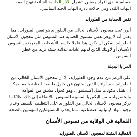
حساسية لدى أفراد معينين. تشمل
الآثار الجانبية
الشائعة تهيج الفم،
التهاب اللثة، وفي حالات نادرة التهاب الجلد التماسي.
نقص الحماية من الفلورايد
أبرز عيب معجون الأسنان الخالي من الفلورايد هو نقص الفلورايد، مما
يعني أنه لا يوفر نفس مستوى الحماية ضد التسوس مثل معجون الأسنان
الفلورايد. يمكن أن يكون هذا عاملا حاسما للأشخاص المعرضين لتسوس
الأسنان أو لأولئك الذين لديهم عادات غذائية سيئة تزيد من خطر
التسوس.
المزايا البديلة
على الرغم من عدم وجود الفلورايد، إلا أن معجون الأسنان الخالي من
الفلورايد يفيد أولئك الذين يبحثون عن حلول طبيعية للعناية بالفم. يمكن
أن تقلل مكونات مثل إكسيليتول، وهو كحول مشتق من الفواكه
والخضروات، من البكتيريا المسببة للتسوس. بالإضافة إلى ذلك، غالبًا ما
يركز معجون الأسنان الخالي من الفلورايد على التنظيف اللطيف وعدم
وجود مواد كيميائية اصطناعية، مما يجذب المستهلكين المهتمين بالصحة.
الفعالية في الوقاية من تسوس الأسنان
الفعالية المثبتة لمعجون الأسنان بالفلورايد