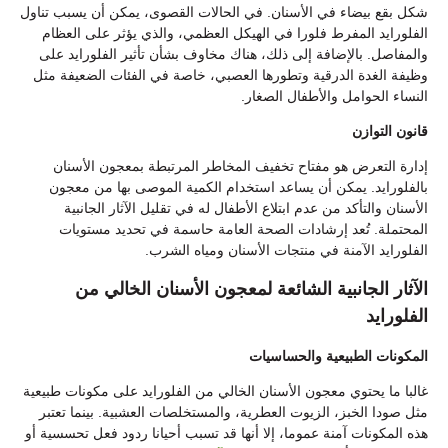
شكل بقع بيضاء في الأسنان. في الحالات القصوى، يمكن أن يسبب تناول
الفلورايد المفرط فلورا في الهيكل العظمي، والذي يؤثر على العظام
والمفاصل. بالإضافة إلى ذلك، هناك مخاوف بشأن تأثير الفلورايد على
وظيفة الغدة الدرقية وتطورها العصبي، خاصة في الفئات الضعيفة مثل
النساء الحوامل والأطفال الصغار.
قانون التوازن
إدارة التعرض هو مفتاح تخفيف المخاطر المرتبطة بمعجون الأسنان
بالفلورايد. يمكن أن يساعد استخدام الكمية الموصى بها من معجون
الأسنان والتأكد من عدم ابتلاع الأطفال له في تقليل الآثار الجانبية
المحتملة. تُعد إرشادات الصحة العامة حاسمة في تحديد مستويات
الفلورايد الآمنة في منتجات الأسنان ومياه الشرب.
الآثار الجانبية الشائعة لمعجون الأسنان الخالي من
الفلورايد
المكونات الطبيعية والحساسيات
غالبا ما يحتوي معجون الأسنان الخالي من الفلورايد على مكونات طبيعية
مثل صودا الخبز، الزيوت العطرية، والمستخلصات العشبية. بينما تعتبر
هذه المكونات آمنة عموما، إلا أنها قد تسبب أحيانا ردود فعل تحسسية أو