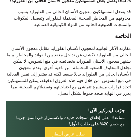
6. لماذا يفضل بعض المستهلكين معجون الأسنان الخالي من الفلورايد؟
قد يفضل المستهلكون معجون الأسنان الخالي من الفلورايد بسبب
مخاوفهم من المخاطر الصحية المحتملة للفلورايد وتفضيل المكونات
والمنتجات الطبيعية الخالية من المواد الكيميائية الصناعية.
الخاتمة
مقارنة الآثار الجانبية لمعجون الأسنان الفلورايد مقابل معجون الأسنان
الخالي من الفلورايد تكشف عن تداخل معقد بين الفوائد والمخاطر. بينما
يشتهر معجون الأسنان الفلورايد بخصائصه في منع التسوس، لا يمكن
تجاهل المخاوف الصحية المحتملة. من ناحية أخرى، يقدم معجون
الأسنان الخالي من الفلورايد بديلا طبيعيا لكنه قد يفتقر إلى نفس الفعالية
في منع التسوس. من خلال فهم هذه الفروق الدقيقة، يمكن للمستهلكين
اتخاذ قرارات مستنيرة تتماشى مع احتياجاتهم وتفضيلاتهم الصحية، مما
يعزز في النهاية صحة فموها بشكل أفضل.
جرّب ليدركير الآن!
نساعدك على إطلاق منتجات جديدة والاستمرار في النمو. جربنا
مع خصم 20% على طلبك الأول!
طلب عرض أسعار