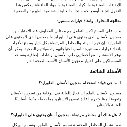
الإضافات الصناعية والنكهات الصناعية والمواد الحافظة. يعكس هذا
التحول اتجاها أوسع نحو منتجات العناية الشخصية الطبيعية والعضوية.
معالجة المخاوف واتخاذ خيارات مستنيرة
يجب على المستهلكين التعامل مع مختلف المخاوف عند الاختيار بين
معجون الأسنان الذي يحتوي على الفلورايد والمعجون الذي لا يحتوي على
الفلورايد. إن فهم الفوائد والمخاطر المرتبطة بكل خيار يسمح للأفراد
باتخاذ قرارات مستنيرة تناسب احتياجاتهم وتفضيلاتهم الصحية. يمكن أن
توفر الاستشارة مع أخصائيي طب الأسنان إرشادات إضافية وتساعد
المستهلكين على اختيار معجون الأسنان الأنسب لصحة الفم.
الأسئلة الشائعة
1. ما هي فوائد استخدام معجون الأسنان بالفلورايد؟
معجون الأسنان بالفلورايد فعال للغاية في الوقاية من تسوس الأسنان
وتقوية المينا وتعزيز إعادة تمعدن الأسنان، مما يجعله مكونًا أساسيًا
للعناية بالأسنان.
2. هل هناك أي مخاطر مرتبطة بمعجون أسنان يحتوي على الفلورايد؟
نعم، تشمل المخاطر المحتملة تسمم الأسنان بالفلور، وتسمم الهيكل