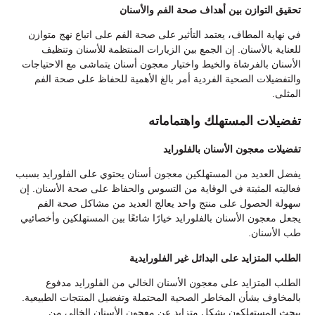
تحقيق التوازن بين أهداف صحة الفم والأسنان
في نهاية المطاف، يعتمد التأثير على صحة الفم على اتباع نهج متوازن
للعناية بالأسنان. إن الجمع بين الزيارات المنتظمة للأسنان وتنظيف
الأسنان بالفرشاة والخيط واختيار معجون أسنان يتماشى مع الاحتياجات
والتفضيلات الصحية الفردية أمر بالغ الأهمية للحفاظ على صحة الفم
المثلى.
تفضيلات المستهلك واهتماماته
تفضيلات معجون الأسنان بالفلورايد
يفضل العديد من المستهلكين معجون أسنان يحتوي على الفلورايد بسبب
فعاليته المثبتة في الوقاية من التسوس والحفاظ على صحة الأسنان. إن
سهولة الحصول على منتج واحد يعالج العديد من مشاكل صحة الفم
يجعل معجون الأسنان بالفلورايد خيارًا شائعًا بين المستهلكين وأخصائيي
طب الأسنان.
الطلب المتزايد على البدائل غير الفلورايدية
الطلب المتزايد على معجون الأسنان الخالي من الفلورايد مدفوع
بالمخاوف بشأن المخاطر الصحية المحتملة وتفضيل المنتجات الطبيعية.
يبحث المستهلكون بشكل متزايد عن معجون الأسنان الخالي من