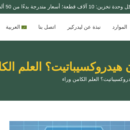
؛ أسعار متدرجة بدءًا من 50 ألف قطعة فأكثر.
الموارد
نبذة عن ليدركير
اتصل بنا
العربية
هيدروكسيباتيت؟ العلم الكا
وكسيباتيت؟ العلم الكامن وراء