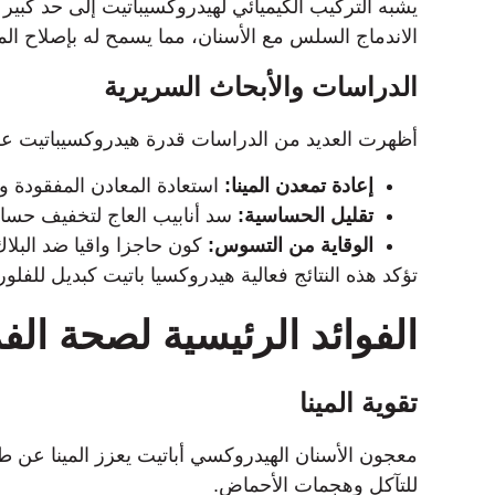
يشبه التركيب الكيميائي لهيدروكسيباتيت إلى حد كبير ا
الاندماج السلس مع الأسنان، مما يسمح له بإصلاح المينا 
الدراسات والأبحاث السريرية
أظهرت العديد من الدراسات قدرة هيدروكسيباتيت عل
إعادة تمعدن المينا:
استعادة المعادن المفقودة و
تقليل الحساسية:
سد أنابيب العاج لتخفيف حساس
الوقاية من التسوس:
كون حاجزا واقيا ضد البلاك
تؤكد هذه النتائج فعالية هيدروكسيا باتيت كبديل للفلو
الفوائد الرئيسية لصحة الف
تقوية المينا
معجون الأسنان الهيدروكسي أباتيت يعزز المينا عن ط
للتآكل وهجمات الأحماض.