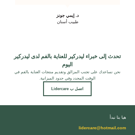
د. إيمي جونز
طبيب أسنان
تحدث إلى خبراء ليدركير للعناية بالفم لدى ليدركير
اليوم
نحن نساعدك على تجنب المزالق وتقديم منتجات العناية بالفم في
الوقت المحدد وفي حدود الميزانية.
اتصل ب Lidercare
هيا بنا نبدأ
lidercare@hotmail.com