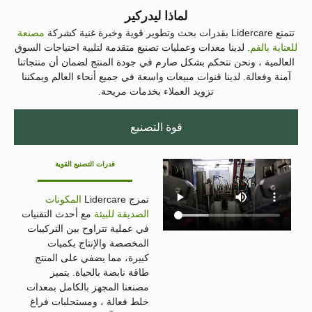
لماذا ليدركير
تتمتع Lidercare بقدرات بحث وتطوير قوية وخبرة غنية كشركة
مصنعة
للعناية بالفم
. لدينا معدات وعمليات تصنيع متقدمة لتلبية احتياجات السوق
العالمية ، ونحن نتحكم بشكل صارم في جودة المنتج لضمان أن منتجاتنا
آمنة وفعالة. لدينا قنوات مبيعات واسعة في جميع أنحاء العالم ويمكننا
تزويد العملاء بخدمات مريحة.
قوة التصنيع
قدرات التصنيع القوية
تمزج Lidercare
المكونات
الصديقة للبيئة
مع أحدث التقنيات
في عملية تتراوح بين التركيبات
المخصصة والإنتاج بكميات
كبيرة، مما يضفي على المنتج
طاقة نابضة بالحياة. يتميز
مصنعنا المجهز بالكامل بمعدات
خلط فعالة ، ومستحلبات فراغ