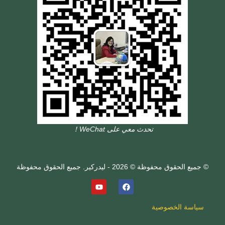
تحدث معي على WeChat！
© جميع الحقوق محفوظة © 2026 - ليدركير. جميع الحقوق محفوظة
سياسة الخصوصية