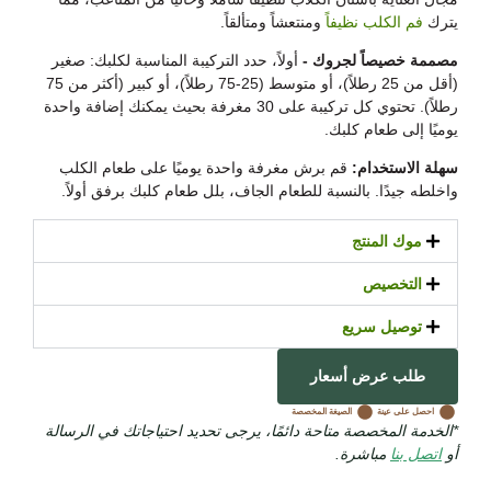
يترك
فم الكلب نظيفاً
ومنتعشاً ومتألقاً.
مصممة خصيصاً لجروك -
أولاً، حدد التركيبة المناسبة لكلبك: صغير
(أقل من 25 رطلاً)، أو متوسط (25-75 رطلاً)، أو
كبير (أكثر من 75
رطلاً). تحتوي كل تركيبة على 30 مغرفة بحيث يمكنك إضافة واحدة
يوميًا إلى طعام كلبك.
سهلة الاستخدام:
قم برش مغرفة واحدة يوميًا على طعام الكلب
واخلطه جيدًا. بالنسبة للطعام الجاف، بلل طعام كلبك برفق أولاً.
موك المنتج
التخصيص
توصيل سريع
طلب عرض أسعار
احصل على عينة
الصيغة المخصصة
*الخدمة المخصصة متاحة دائمًا، يرجى تحديد احتياجاتك في الرسالة
أو
اتصل بنا
مباشرة.