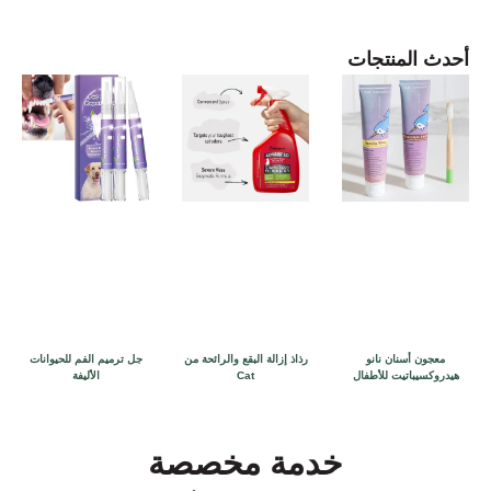
أحدث المنتجات
معجون أسنان نانو
رذاذ إزالة البقع والرائحة من
جل ترميم الفم للحيوانات
هيدروكسيباتيت للأطفال
Cat
الأليفة
خدمة مخصصة