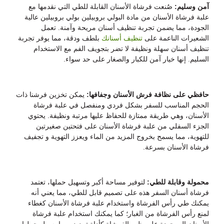
آمن وسليم:
صُنعت فرشاة الأسنان القابلة للطي التي نقدمها مع
علبة فرشاة الأسنان من مادة البولي بروبيلين بولي بروبيلين عالية
الجودة، مما يضمن تجربة تنظيف أسنان مريحة وآمنة. تعمل
الشعيرات الناعمة على
تنظيف أسنانك
بلطف ودقة، مما يوفر تجربة
تنظيف أسنان سهلة ونظيفة لا تضر بتجويف الفم مع الاستخدام
السليم. إنها خيار آمن للكبار والصغار على حد سواء.
حافظي على نظافة فرش الأسنان وجفافها:
يمكن تخزين فرشنا ذات
الحجم المناسب للسفر بشكل فردي ومنفصل في علبة فرشاة
الأسنان، وهي طريقة ممتازة للحفاظ عليها مرتبة ونظيفة. يحتوي
الجزء السفلي من علبة فرشاة الأسنان على فتحتين صغيرتين
للتهوية، مما يسمح بخروج المزيد من الماء ويعزز التهوية و
تجفيف
فرشاة الأسنان بسرعة.
محمولة وقابلة للطي:
لتوفير مساحة أكبر وتسهيل حملها، تعتمد
فرشاة أسنان السفر هذه على تصميم قابل للطي، مما يعني أنه
يمكنك طي رأس الفرشاة واستخدام علبة فرشاة الأسنان كغطاء
لمنع رأس الفرشاة من الغبار؛ كما يمكنك استخدام علبة فرشاة