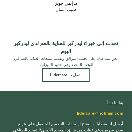
د. إيمي جونز
طبيب أسنان
تحدث إلى خبراء ليدركير للعناية بالفم لدى ليدركير
اليوم
نحن نساعدك على تجنب المزالق وتقديم منتجات العناية بالفم في
الوقت المحدد وفي حدود الميزانية.
اتصل ب Lidercare
هيا بنا نبدأ
lidercare@hotmail.com
أرسل لنا متطلبات المنتج أو ملفات التصميم للحصول على عرض
سعر سريع ودعم عينات من فريق المصنع الأصلي/التصنيع الصناعي