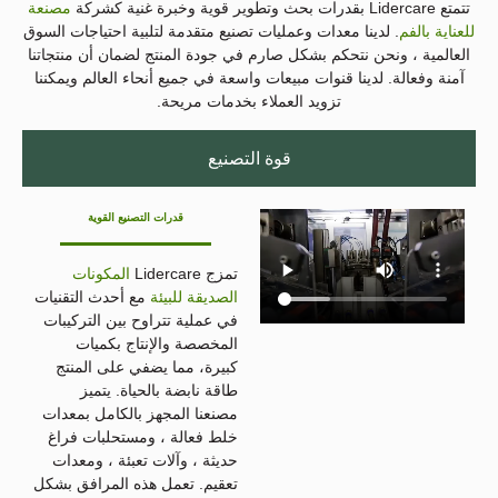
تتمتع Lidercare بقدرات بحث وتطوير قوية وخبرة غنية كشركة
مصنعة
للعناية بالفم
. لدينا معدات وعمليات تصنيع متقدمة لتلبية احتياجات السوق
العالمية ، ونحن نتحكم بشكل صارم في جودة المنتج لضمان أن منتجاتنا
آمنة وفعالة. لدينا قنوات مبيعات واسعة في جميع أنحاء العالم ويمكننا
تزويد العملاء بخدمات مريحة.
قوة التصنيع
قدرات التصنيع القوية
تمزج Lidercare
المكونات
الصديقة للبيئة
مع أحدث التقنيات
في عملية تتراوح بين التركيبات
المخصصة والإنتاج بكميات
كبيرة، مما يضفي على المنتج
طاقة نابضة بالحياة. يتميز
مصنعنا المجهز بالكامل بمعدات
خلط فعالة ، ومستحلبات فراغ
حديثة ، وآلات تعبئة ، ومعدات
تعقيم. تعمل هذه المرافق بشكل