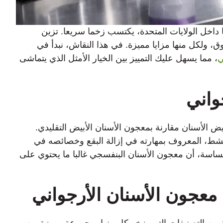
 داخل الولايات المتحدة، يكتسب زخما سريعا. تزين
 ولكل منها مزايا مميزة. في هذا النقاش، نبدأ في
ي
، مما يسهل عليك التمييز بين الخيار الأمثل الذي يتماشى
واني
ض الأسنان مقارنة بمعجون الأسنان الأبيض التقليدي.
نشط، المعروف بمهارته في إزالة البقع وخصائصه في
حساسة، أن معجون الأسنان البنفسجي غالبا ما يحتوي على
معجون الأسنان الأرجواني
 من التصنيفات التي يزخر كل منها بمجموعة مميزة من