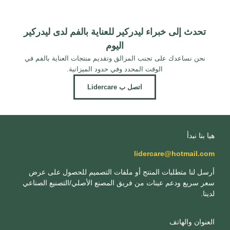
تحدث إلى خبراء ليدركير للعناية بالفم لدى ليدركير
اليوم
نحن نساعدك على تجنب المزالق وتقديم منتجات العناية بالفم في
الوقت المحدد وفي حدود الميزانية.
اتصل ب Lidercare
هيا بنا نبدأ
lidercare@hotmail.com
أرسل لنا متطلبات المنتج أو ملفات التصميم للحصول على عرض
سعر سريع ودعم عينات من فريق المصنع الأصلي/التصنيع الصناعي
لدينا.
العنوان والهاتف