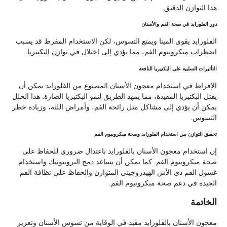
هذا التوازن الدقيق.
دور الفلورايد في صحة الفم والأسنان
الفلورايد يقوي المينا ويمنع التسوس، لكن الاستخدام المفرط قد يسبب
اضطراب ميكروبيوم الفم، مما يؤدي إلى اختلال في توازن البكتيريا.
التأثيرات السلبية على البكتيريا النافعة
الإفراط في استخدام معجون الأسنان المصنوع من الفلورايد يمكن أن
يقتل البكتيريا المفيدة، مما يمهد الطريق لنمو البكتيريا الضارة. هذا الخلل
يمكن أن يؤدي إلى مشاكل مثل رائحة الفم، وأمراض اللثة، وزيادة خطر
التسوس.
تحقيق التوازن بين استخدام الفلورايد وصحة ميكروبيوم الفم
إن استخدام معجون الأسنان بالفلورايد باعتدال ضروري للحفاظ على
صحة ميكروبيوم الفم. كما يمكن أن يساعد دمج البروبيوتيك واستخدام
غسول الفم ذي الأس الهيدروجيني المتوازن والحفاظ على نظافة الفم
الجيدة في دعم صحة ميكروبيوم الفم.
الخاتمة
معجون الأسنان بالفلورايد مفيد في الوقاية من تسوس الأسنان وتعزيز