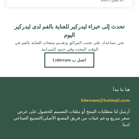
13 يناير، 2025
تحدث إلى خبراء ليدركير للعناية بالفم لدى ليدركير
اليوم
نحن نساعدك على تجنب المزالق وتقديم منتجات العناية بالفم في
الوقت المحدد وفي حدود الميزانية.
اتصل ب Lidercare
هيا بنا نبدأ
lidercare@hotmail.com
أرسل لنا متطلبات المنتج أو ملفات التصميم للحصول على عرض
سعر سريع ودعم عينات من فريق المصنع الأصلي/التصنيع الصناعي
لدينا.