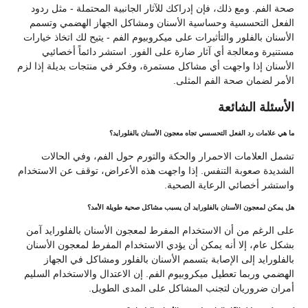
صحة الفم. ومع ذلك، فإن إدراكك للآثار الجانبية المحتملة - مثل ردود
الفعل التحسسية وحساسية الأسنان ومشاكل الجهاز الهضمي وتسمم
الأسنان بالفلور والتأثيرات على ميكروبيوم الفم - يتيح لك اتخاذ خيارات
مستنيرة ومعالجة أي آثار ضارة على الفور. استشر دائماً أخصائيي
الأسنان إذا واجهت أي مشاكل مستمرة، وفكر في منتجات بديلة إذا لزم
الأمر لضمان صحة الفم المثلى.
الأسئلة الشائعة
ما هي علامات رد الفعل التحسسي تجاه معجون الأسنان بالفلورايد؟
تشمل العلامات الاحمرار والحكة والتورم حول الفم، وفي الحالات
الشديدة صعوبة التنفس. إذا واجهت هذه الأعراض، توقف عن الاستخدام
واستشر أخصائي الرعاية الصحية.
هل يمكن لمعجون الأسنان بالفلورايد أن يسبب مشاكل صحية طويلة الأمد؟
على الرغم من أن الاستخدام المفرط لمعجون الأسنان بالفلورايد آمن
بشكل عام، إلا أنه يمكن أن يؤدي الاستخدام المفرط لمعجون الأسنان
بالفلورايد إلى الإصابة بتسمم الأسنان بالفلور ومشاكل في الجهاز
الهضمي وربما تعطيل ميكروبيوم الفم. إن الاعتدال والاستخدام السليم
أمران ضروريان لتجنب المشاكل على المدى الطويل.