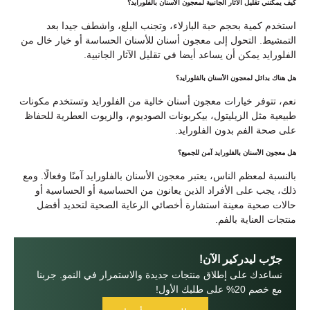
كيف يمكنني تقليل الآثار الجانبية لمعجون الأسنان بالفلورايد؟
استخدم كمية بحجم حبة البازلاء، وتجنب البلع، واشطف جيدا بعد
التمشيط. التحول إلى معجون أسنان للأسنان الحساسة أو خيار خال من
الفلورايد يمكن أن يساعد أيضا في تقليل الآثار الجانبية.
هل هناك بدائل لمعجون الأسنان بالفلورايد؟
نعم، تتوفر خيارات معجون أسنان خالية من الفلورايد وتستخدم مكونات
طبيعية مثل الزيليتول، بيكربونات الصوديوم، والزيوت العطرية للحفاظ
على صحة الفم بدون الفلورايد.
هل معجون الأسنان بالفلورايد آمن للجميع؟
بالنسبة لمعظم الناس، يعتبر معجون الأسنان بالفلورايد آمنًا وفعالًا. ومع
ذلك، يجب على الأفراد الذين يعانون من الحساسية أو الحساسية أو
حالات صحية معينة استشارة أخصائي الرعاية الصحية لتحديد أفضل
منتجات العناية بالفم.
جرّب ليدركير الآن!
نساعدك على إطلاق منتجات جديدة والاستمرار في النمو. جربنا
مع خصم 20% على طلبك الأول!