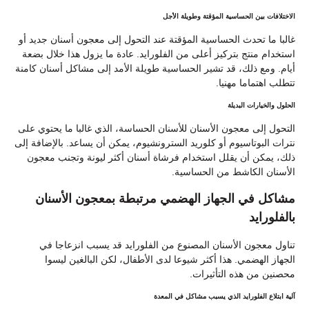
الاختلافات بين الحساسية المؤقتة وطويلة الأجل
غالبا ما تحدث الحساسية المؤقتة عند التحول إلى معجون أسنان جديد أو
استخدام منتج بتركيز أعلى من الفلورايد. عادة ما يزول هذا خلال بضعة
أيام. ومع ذلك، قد تشير الحساسية طويلة الأمد إلى مشاكل أسنان كامنة
تتطلب اهتماما مهنيا.
الحلول والخيارات البديلة
التحول إلى معجون الأسنان للأسنان الحساسة، الذي غالبا ما يحتوي على
نترات البوتاسيوم أو كلوريد السترونشيوم، يمكن أن يساعد. بالإضافة إلى
ذلك، يمكن أن يقلل استخدام فرشاة أسنان أكثر ليونة وتجنب معجون
الأسنان الكاشط من الحساسية.
مشاكل في الجهاز الهضمي مرتبطة بمعجون الأسنان
بالفلورايد
تناول معجون الأسنان المصنوع من الفلورايد قد يسبب انزعاجا في
الجهاز الهضمي. هذا أكثر شيوعا لدى الأطفال، لكن البالغين ليسوا
محصنين من هذه التأثيرات.
آلية ابتلاع الفلورايد الذي يسبب مشاكل في المعدة