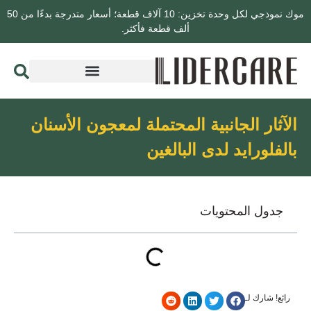
موك نموذجي لكل وحدة تخزين: 10 آلاف قطعة؛ أسعار متدرجة بدءًا من 50
ألف قطعة فأكثر.
الآثار الجانبية المحتملة لمعجون الأسنان
بالفلورايد لدى البالغين
جدول المحتويات
رائع! شارك لـ