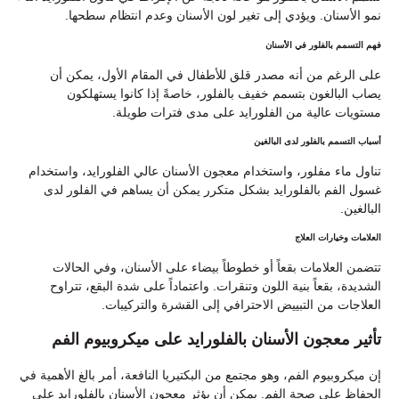
نمو الأسنان. ويؤدي إلى تغير لون الأسنان وعدم انتظام سطحها.
فهم التسمم بالفلور في الأسنان
على الرغم من أنه مصدر قلق للأطفال في المقام الأول، يمكن أن
يصاب البالغون بتسمم خفيف بالفلور، خاصةً إذا كانوا يستهلكون
مستويات عالية من الفلورايد على مدى فترات طويلة.
أسباب التسمم بالفلور لدى البالغين
تناول ماء مفلور، واستخدام معجون الأسنان عالي الفلورايد، واستخدام
غسول الفم بالفلورايد بشكل متكرر يمكن أن يساهم في الفلور لدى
البالغين.
العلامات وخيارات العلاج
تتضمن العلامات بقعاً أو خطوطاً بيضاء على الأسنان، وفي الحالات
الشديدة، بقعاً بنية اللون وتنقرات. واعتماداً على شدة البقع، تتراوح
العلاجات من التبييض الاحترافي إلى القشرة والتركيبات.
تأثير معجون الأسنان بالفلورايد على ميكروبيوم الفم
إن ميكروبيوم الفم، وهو مجتمع من البكتيريا النافعة، أمر بالغ الأهمية في
الحفاظ على صحة الفم. يمكن أن يؤثر معجون الأسنان بالفلورايد على