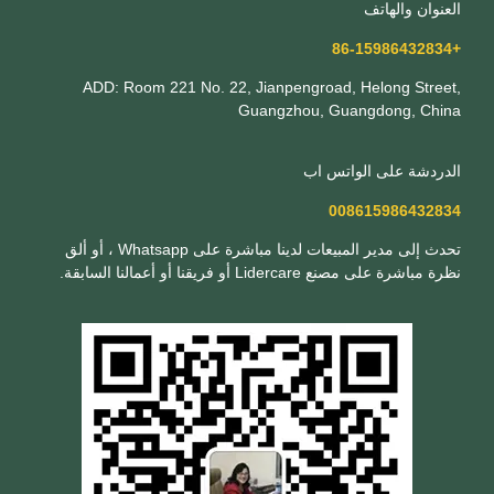
العنوان والهاتف
+86-15986432834
ADD: Room 221 No. 22, Jianpengroad, Helong Street,
Guangzhou, Guangdong, China
الدردشة على الواتس اب
008615986432834
تحدث إلى مدير المبيعات لدينا مباشرة على Whatsapp ، أو ألق
نظرة مباشرة على مصنع Lidercare أو فريقنا أو أعمالنا السابقة.