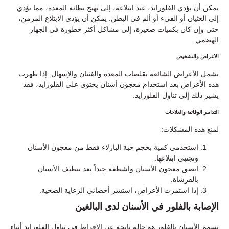
يمكن أن يؤدي الفلورايد، عند ابتلاعه، إلى تهيج بطانة المعدة، مما يؤدي
إلى الغثيان أو القيء أو ألم في البطن. يمكن أن يؤدي الابتلاع المزمن،
حتى وإن كان بكميات صغيرة، إلى مشاكل أكثر خطورة في الجهاز
الهضمي.
الأعراض والتشخيص
تشمل الأعراض الشائعة تقلصات المعدة والغثيان والإسهال. إذا ظهرت
هذه الأعراض بعد استخدام معجون أسنان يحتوي على الفلورايد، فقد
يشير ذلك إلى تناول الفلورايد.
التدابير الوقائية والعلاجات
لمنع هذه المشكلات:
استخدمي كمية بحجم حبة البازلاء فقط من معجون الأسنان
وتجنبي ابتلاعها.
ابصق معجون الأسنان واشطفه جيداً بعد تنظيف الأسنان
بالفرشاة.
إذا استمرت الأعراض، استشر أخصائي الرعاية الصحية.
الإصابة بالفلور في الأسنان لدى البالغين
تسمم الأسنان بالفلور هو حالة ناتجة عن الإفراط في تناول الفلورايد أثناء