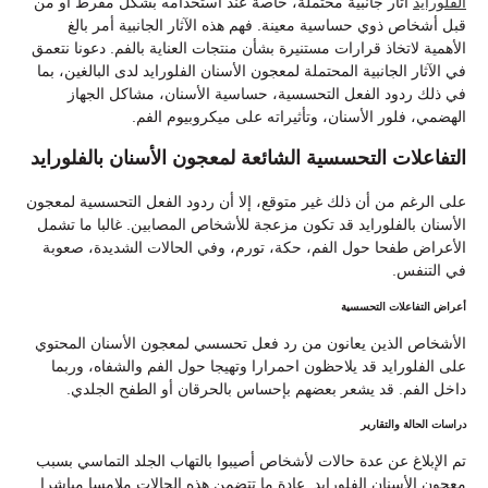
الفلورايد
آثار جانبية محتملة، خاصة عند استخدامه بشكل مفرط أو من
قبل أشخاص ذوي حساسية معينة. فهم هذه الآثار الجانبية أمر بالغ
الأهمية لاتخاذ قرارات مستنيرة بشأن منتجات العناية بالفم. دعونا نتعمق
في الآثار الجانبية المحتملة لمعجون الأسنان الفلورايد لدى البالغين، بما
في ذلك ردود الفعل التحسسية، حساسية الأسنان، مشاكل الجهاز
الهضمي، فلور الأسنان، وتأثيراته على ميكروبيوم الفم.
التفاعلات التحسسية الشائعة لمعجون الأسنان بالفلورايد
على الرغم من أن ذلك غير متوقع، إلا أن ردود الفعل التحسسية لمعجون
الأسنان بالفلورايد قد تكون مزعجة للأشخاص المصابين. غالبا ما تشمل
الأعراض طفحا حول الفم، حكة، تورم، وفي الحالات الشديدة، صعوبة
في التنفس.
أعراض التفاعلات التحسسية
الأشخاص الذين يعانون من رد فعل تحسسي لمعجون الأسنان المحتوي
على الفلورايد قد يلاحظون احمرارا وتهيجا حول الفم والشفاه، وربما
داخل الفم. قد يشعر بعضهم بإحساس بالحرقان أو الطفح الجلدي.
دراسات الحالة والتقارير
تم الإبلاغ عن عدة حالات لأشخاص أصيبوا بالتهاب الجلد التماسي بسبب
معجون الأسنان الفلورايد. عادة ما تتضمن هذه الحالات ملامسا مباشرا