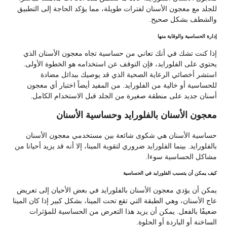
للجلد مع معجون الأسنان لفترات طويلة، مما يؤكد الحاجة إلى التطبيق
والشطف بشكل صحيح.
إدارة الحساسية والوقاية منها
إذا كنت تشك في أنك تعاني من حساسية تجاه معجون الأسنان الذي
يحتوي على الفلورايد، فإن التوقف عن استخدامه هو الخطوة الأولى.
استشر أخصائي الرعاية الصحية الذي قد يوصيك ببدائل مضادة
للحساسية أو خالية من الفلورايد. من المفيد أيضاً اختبار أي معجون
أسنان جديد على منطقة صغيرة من الجلد قبل الاستخدام الكامل.
معجون الأسنان بالفلورايد وحساسية الأسنان
حساسية الأسنان هي شكوى شائعة بين مستخدمي معجون الأسنان
بالفلورايد. بينما الفلورايد ضروري لتقوية المينا، إلا أنه قد يزيد أحيانا من
مشاكل الحساسية سوءا.
كيف يمكن أن يتسبب الفلورايد في الحساسية
يمكن أن يؤدي معجون الأسنان بالفلورايد في بعض الأحيان إلى تعريض
عاج الأسنان، وهي الطبقة التي تقع تحت المينا، بشكل كبير إذا كان المينا
ضعيفًا بالفعل. يمكن أن يزيد هذا التعرض من الحساسية للمؤثرات
الساخنة أو الباردة أو الحلوة.