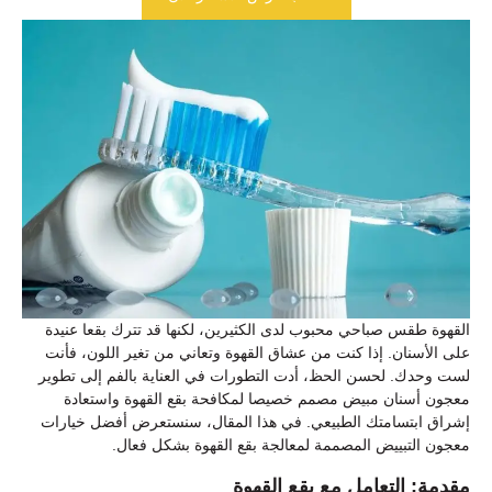
القهوة طقس صباحي محبوب لدى الكثيرين، لكنها قد تترك بقعا عنيدة
على الأسنان. إذا كنت من عشاق القهوة وتعاني من تغير اللون، فأنت
لست وحدك. لحسن الحظ، أدت التطورات في العناية بالفم إلى تطوير
معجون أسنان مبيض مصمم خصيصا لمكافحة بقع القهوة واستعادة
إشراق ابتسامتك الطبيعي. في هذا المقال، سنستعرض أفضل خيارات
معجون التبييض المصممة لمعالجة بقع القهوة بشكل فعال.
مقدمة: التعامل مع بقع القهوة