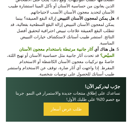
الذين يعانون من حساسية الأسنان أو تآكل المينا استشارة طبيب
الأسنان لتحديد معجون الأسنان الأنسب لاحتياجاتهم.
هل يمكن لمعجون الأسنان التبييض
إزالة البقع العميقة؟ بينما
يمكن لمعجون الأسنان التبييض إزالة البقع السطحية بفعالية، قد
تتطلب البقع العميقة علاجات تبييض احترافية لتحقيق أفضل
النتائج. استشر طبيب أسنانك لاستكشاف خيارات التبييض
المناسبة.
هل هناك أي
آثار جانبية مرتبطة باستخدام معجون الأسنان
المبيّض؟
قد تحدث آثار جانبية مثل حساسية الأسنان أو تهيج اللثة،
خاصةً مع تركيبات معجون الأسنان الكاشطة أو الاستخدام
المفرط. إذا واجهت أي آثار ضارة، توقف عن الاستخدام واستشر
طبيب أسنانك للحصول على توصيات شخصية.
جرّب ليدركير الآن!
نساعدك على إطلاق منتجات جديدة والاستمرار في النمو. جربنا
مع خصم 20% على طلبك الأول!
طلب عرض أسعار