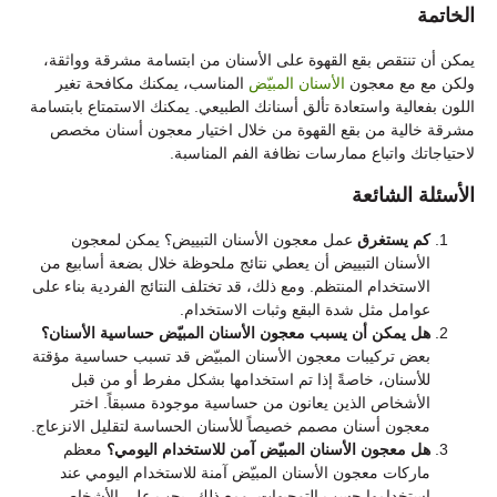
الخاتمة
يمكن أن تنتقص بقع القهوة على الأسنان من ابتسامة مشرقة وواثقة،
ولكن مع مع معجون
الأسنان المبيّض
المناسب، يمكنك مكافحة تغير
اللون بفعالية واستعادة تألق أسنانك الطبيعي. يمكنك الاستمتاع بابتسامة
مشرقة خالية من بقع القهوة من خلال اختيار معجون أسنان مخصص
لاحتياجاتك واتباع ممارسات نظافة الفم المناسبة.
الأسئلة الشائعة
كم يستغرق
عمل معجون الأسنان التبييض؟ يمكن لمعجون
الأسنان التبييض أن يعطي نتائج ملحوظة خلال بضعة أسابيع من
الاستخدام المنتظم. ومع ذلك، قد تختلف النتائج الفردية بناء على
عوامل مثل شدة البقع وثبات الاستخدام.
هل يمكن أن يسبب معجون الأسنان المبيّض حساسية الأسنان؟
بعض تركيبات معجون الأسنان المبيّض قد تسبب حساسية مؤقتة
للأسنان، خاصةً إذا تم استخدامها بشكل مفرط أو من قبل
الأشخاص الذين يعانون من حساسية موجودة مسبقاً. اختر
معجون أسنان مصمم خصيصاً للأسنان الحساسة لتقليل الانزعاج.
هل معجون الأسنان المبيّض آمن للاستخدام اليومي؟
معظم
ماركات معجون الأسنان المبيّض آمنة للاستخدام اليومي عند
استخدامها حسب التوجيهات. ومع ذلك، يجب على الأشخاص