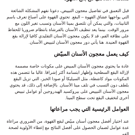
قبل التعمق في تفاصيل معجون التبييض، دعونا نفهم المشكلة الشائعة
التي يواجهها عشاق القهوة – البقع. تحتوي القهوة على أصباغ تعرف باسم
التانينات، والتي يمكن أن تلتصق بمينا الأسنان وتسبب تغير اللون مع
مرور الوقت. بينما يعد تنظيف الأسنان بالفرشاة بانتظام ضروريا للحفاظ
على نظافة الفم، قد لا يكون معجون الأسنان التقليدي كافيا لإزالة بقع
القهوة العنيدة. هنا يأتي دور معجون الأسنان لتبييض الأسنان.
كيف يعمل معجون الأسنان المبيّض
عادة ما يحتوي معجون الأسنان المبيض على مكونات خاصة مصممة
لإزالة البقع السطحية وإظهار ابتسامة أكثر إشراقا. غالبا ما تتضمن هذه
المكونات مواد كاشطة، مثل السيليكا أو صودا الخبز، التي تزيل البقع
بلطف دون التسبب في تلف مينا الأسنان. بالإضافة إلى ذلك، قد يحتوي
معجون الأسنان التبييض على بيروكسيد الهيدروجين أو عوامل تبييض
أخرى لتخفيف البقع تحت سطح المينا.
العوامل الرئيسية التي يجب مراعاتها
عند اختيار أفضل معجون أسنان مبيّض لبقع القهوة، من الضروري مراعاة
عدة عوامل لضمان الحصول على أفضل النتائج مع إعطاء الأولوية لصحة
الفم.