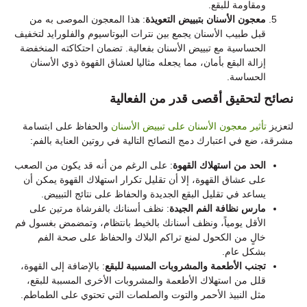
ومقاومة للبقع.
معجون الأسنان بتبييض التعويذة
: هذا المعجون الموصى به من
قبل طبيب الأسنان يجمع بين نترات البوتاسيوم والفلورايد لتخفيف
الحساسية مع تبييض الأسنان بفعالية. تضمان احتكاكته المنخفضة
إزالة البقع بأمان، مما يجعله مثاليا لعشاق القهوة ذوي الأسنان
الحساسة.
نصائح لتحقيق أقصى قدر من الفعالية
لتعزيز
تأثير معجون الأسنان على تبييض الأسنان
والحفاظ على ابتسامة
مشرقة، ضع في اعتبارك دمج النصائح التالية في روتين العناية بالفم:
الحد من استهلاك القهوة
: على الرغم من أنه قد يكون من الصعب
على عشاق القهوة، إلا أن تقليل تكرار استهلاك القهوة يمكن أن
يساعد في تقليل البقع الجديدة والحفاظ على نتائج التبييض.
مارس نظافة الفم الجيدة
: نظف أسنانك بالفرشاة مرتين على
الأقل يومياً، ونظف أسنانك بالخيط بانتظام، وتمضمض بغسول فم
خالٍ من الكحول لمنع تراكم البلاك والحفاظ على صحة الفم
بشكل عام.
تجنب الأطعمة والمشروبات المسببة للبقع
: بالإضافة إلى القهوة،
قلل من استهلاك الأطعمة والمشروبات الأخرى المسببة للبقع،
مثل النبيذ الأحمر والتوت والصلصات التي تحتوي على الطماطم.