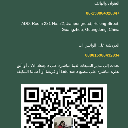
العنوان والهاتف
+86-15986432834
ADD: Room 221 No. 22, Jianpengroad, Helong Street,
Guangzhou, Guangdong, China
الدردشة على الواتس اب
008615986432834
تحدث إلى مدير المبيعات لدينا مباشرة على Whatsapp ، أو ألق
نظرة مباشرة على مصنع Lidercare أو فريقنا أو أعمالنا السابقة.