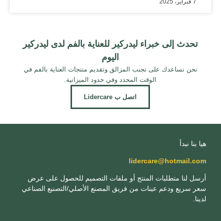
7 فبراير، 2025
تحدث إلى خبراء ليدركير للعناية بالفم لدى ليدركير
اليوم
نحن نساعدك على تجنب المزالق وتقديم منتجات العناية بالفم في
الوقت المحدد وفي حدود الميزانية.
اتصل ب Lidercare
هيا بنا نبدأ
lidercare@hotmail.com
أرسل لنا متطلبات المنتج أو ملفات التصميم للحصول على عرض
سعر سريع ودعم عينات من فريق المصنع الأصلي/التصنيع الصناعي
لدينا.