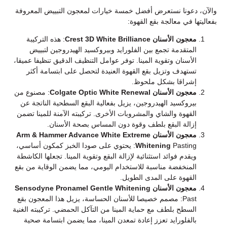
والآن، دعونا نستعرض أفضل خمسة خيارات لمعجون التبييض المعروفة
بفعاليتها في معالجة بقع القهوة:
معجون الأسنان Crest 3D White Brilliance
: هذه التركيبة
المتقدمة تجمع بين الفلورايد وبيروكسيد الهيدروجين لتبييض
الأسنان وتقوية المينا. توفر عوامل التنظيف الدقيق تنظيفا عميقا،
تستهدف وتزيل بقع القهوة العنيدة لتحصل على ابتسامة أكثر
إشراقا بشكل ملحوظ.
معجون الأسنان Colgate Optic White Renewal
: مصنوع من
بيروكسيد الهيدروجين، يزيل بفعالية البقع السطحية الناتجة عن
القهوة والشاي والمشروبات الأخرى. تركيبته الآمنة للمينا تضمن
إزالة البقع بلطف وقوة دون المساس بصحة الأسنان.
معجون الأسنان Arm & Hammer Advance White Extreme
Whitening
Pasting: يحتوي على صودا الخبز كمكون أساسي،
ويقدم فوائد استثنائية لإزالة البقع وتقوية المينا. تجعلها الكاشطة
المنخفضة مناسبة للاستخدام اليومي، مما يضمن الوقاية من بقع
القهوة على المدى الطويل.
معجون الأسنان Sensodyne Pronamel Gentle Whitening
Past: مصمم خصيصا للأسنان الحساسة، يزيل هذا المعجون بقع
السطح بلطف مع حماية المينا من التآكل الحمضي. تركيبته الغنية
بالفلورايد تعزز إعادة تمعدن المينا، مما يضمن ابتسامة صحية