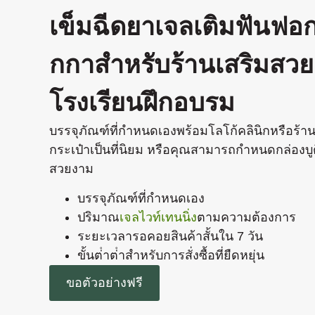
เข็มฉีดยาเจลเติมฟันฟอ
กกาสําหรับร้านเสริมสว
โรงเรียนฝึกอบรม
บรรจุภัณฑ์ที่กําหนดเองพร้อมโลโก้คลินิกหรือร้
กระเป๋าเป็นที่นิยม หรือคุณสามารถกําหนดกล่องบูติก
สวยงาม
บรรจุภัณฑ์ที่กําหนดเอง
ปริมาณ
เจลไวท์เทนนิ่ง
ตามความต้องการ
ระยะเวลารอคอยสินค้าสั้นใน 7 วัน
ขั้นต่ําต่ําสําหรับการสั่งซื้อที่ยืดหยุ่น
ขอตัวอย่างฟรี