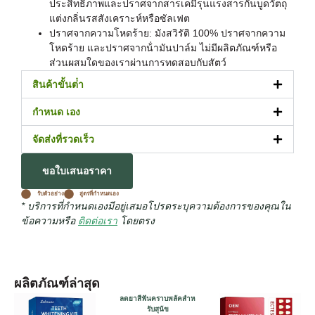
ประสิทธิภาพและปราศจากสารเคมีรุนแรงสารกันบูดวัตถุ
แต่งกลิ่นรสสังเคราะห์หรือซัลเฟต
ปราศจากความโหดร้าย: มังสวิรัติ 100% ปราศจากความ
โหดร้าย และปราศจากน้ํามันปาล์ม ไม่มีผลิตภัณฑ์หรือ
ส่วนผสมใดของเราผ่านการทดสอบกับสัตว์
สินค้าขั้นต่ํา
กำหนด เอง
จัดส่งที่รวดเร็ว
ขอใบเสนอราคา
รับตัวอย่าง
สูตรที่กําหนดเอง
* บริการที่กําหนดเองมีอยู่เสมอโปรดระบุความต้องการของคุณใน
ข้อความหรือ
ติดต่อเรา
โดยตรง
ผลิตภัณฑ์ล่าสุด
ลดยาสีฟันคราบพลัคสําห
รับสุนัข