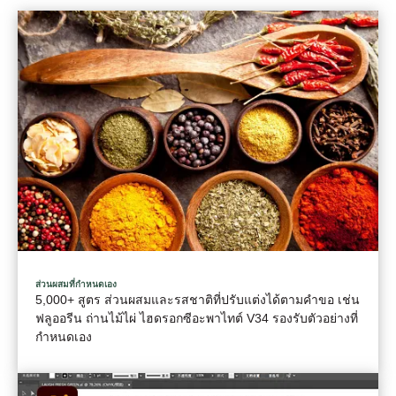
ส่วนผสมที่กําหนดเอง
5,000+ สูตร ส่วนผสมและรสชาติที่ปรับแต่งได้ตามคําขอ เช่น
ฟลูออรีน ถ่านไม้ไผ่ ไฮดรอกซีอะพาไทต์ V34 รองรับตัวอย่างที่
กําหนดเอง