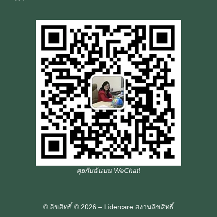
คุยกับฉันบน WeChat
!
© ลิขสิทธิ์ © 2026 – Lidercare สงวนลิขสิทธิ์