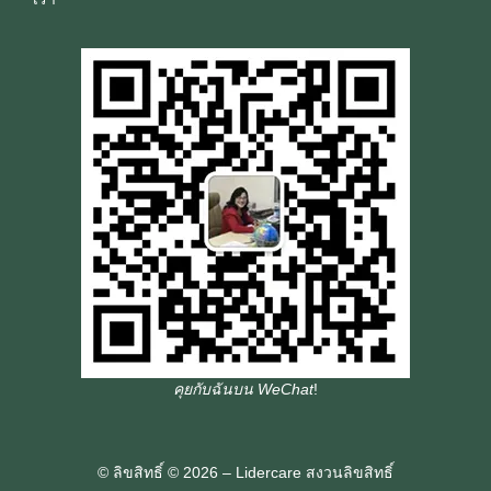
คุยกับฉันบน WeChat
!
© ลิขสิทธิ์ © 2026 – Lidercare สงวนลิขสิทธิ์