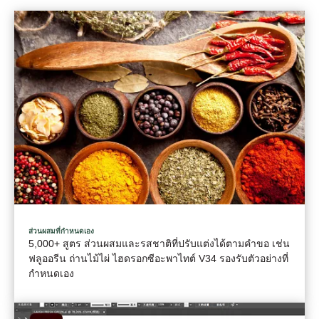
ส่วนผสมที่กําหนดเอง
5,000+ สูตร ส่วนผสมและรสชาติที่ปรับแต่งได้ตามคําขอ เช่น
ฟลูออรีน ถ่านไม้ไผ่ ไฮดรอกซีอะพาไทต์ V34 รองรับตัวอย่างที่
กําหนดเอง