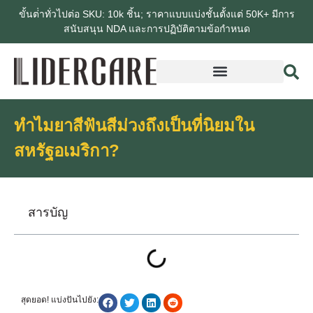
ขั้นต่ําทั่วไปต่อ SKU: 10k ชิ้น; ราคาแบบแบ่งชั้นตั้งแต่ 50K+ มีการ
สนับสนุน NDA และการปฏิบัติตามข้อกําหนด
ทําไมยาสีฟันสีม่วงถึงเป็นที่นิยมใน
สหรัฐอเมริกา?
สารบัญ
สุดยอด! แบ่งปันไปยัง: