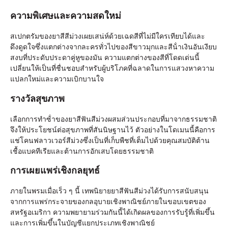
ความพิเศษและความสดใหม่
สเปกตรัมของยาสีสีม่วงเผยเสน่ห์ด้วยเฉดสีที่ไม่มีใครเทียบได้และ
ดึงดูดใจซึ่งแตกต่างจากละครทั่วไปของสีขาวมุกและสีน้ําเงินอันเงียบ
สงบที่ประดับประดาคู่หูของมัน ความแตกต่างของสีที่โดดเด่นนี้
เปลี่ยนให้เป็นที่ชื่นชอบสําหรับผู้บริโภคที่ฉลาดในการแสวงหาความ
แปลกใหม่และความเบิกบานใจ
รางวัลสุขภาพ
เลือกการทําซ้ําของยาสีฟันสีม่วงผสมส่วนประกอบที่มาจากธรรมชาติ
จึงให้ประโยชน์ต่อสุขภาพที่สันนิษฐานไว้ ตัวอย่างในโดเมนนี้คือการ
แช่โคนฟลาวเวอร์สีม่วงซึ่งเป็นที่เก็บพืชที่เต็มไปด้วยคุณสมบัติต้าน
เชื้อแบคทีเรียและต้านการอักเสบโดยธรรมชาติ
การเผยแพร่เชิงกลยุทธ์
ภายในพรมเมื่อเร็ว ๆ นี้ เทพนิยายยาสีฟันสีม่วงได้รับการสนับสนุน
จากการแพร่กระจายของกลอุบายเชิงพาณิชย์ภายในขอบเขตของ
สหรัฐอเมริกา ความพยายามร่วมกันนี้ได้เกิดผลของการรับรู้ที่เพิ่มขึ้น
และการเพิ่มขึ้นในบัญชีแยกประเภทเชิงพาณิชย์