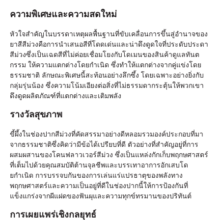
ความพิเศษและความสดใหม่
หัวใจสําคัญในบรรดาเหตุผลพื้นฐานที่ขับเคลื่อนการขึ้นสู่อํานาจของ
ยาสีสีม่วงคือการนําเสนอสีที่โดดเด่นและน่าดึงดูดใจที่ประดับประดา
สีม่วงซึ่งเป็นเฉดสีที่ไม่ค่อยเชื่อมโยงกับโดเมนของสินค้าดูแลทันต
กรรม ให้ความแตกต่างโดยกําเนิด ซึ่งทําให้แตกต่างจากคู่แข่งโดย
ธรรมชาติ ลักษณะพิเศษนี้สะท้อนอย่างลึกซึ้ง โดยเฉพาะอย่างยิ่งกับ
กลุ่มรุ่นน้อง ซึ่งความโน้มเอียงต่อสิ่งที่ไม่ธรรมดากระตุ้นให้พวกเขา
ดึงดูดผลิตภัณฑ์ที่แตกต่างและเติมพลัง
รางวัลสุขภาพ
ขี้ผึ้งในช่องปากสีม่วงที่คัดสรรมาอย่างดีหลอมรวมองค์ประกอบที่มา
จากธรรมชาติซึ่งคิดว่ามีข้อได้เปรียบที่ดี ตัวอย่างที่สําคัญอยู่ที่การ
ผสมผสานของโคนฟลาวเวอร์สีม่วง ซึ่งเป็นแหล่งกักเก็บพฤกษศาสตร์
ที่เต็มไปด้วยคุณสมบัติต้านจุลชีพและบรรเทาอาการอักเสบโด
ยกําเนิด การบรรจบกันของการเล่นแร่แปรธาตุของพลังทาง
พฤกษศาสตร์และความเป็นอยู่ที่ดีในช่องปากนี้ให้การป้องกันที่
แข็งแกร่งจากผีแฝดของฟันผุและความทุกข์ทรมานของปริทันต์
การเผยแพร่เชิงกลยุทธ์