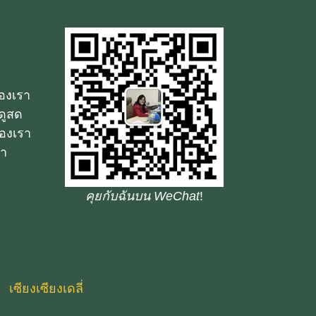
ของเรา
ดูสด
องเรา
รา
คุยกับฉันบน WeChat
!
เซียงเซียงเดลี่