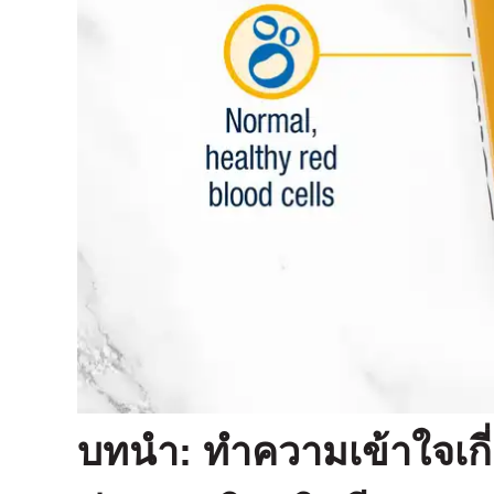
บทนํา: ทําความเข้าใจเก