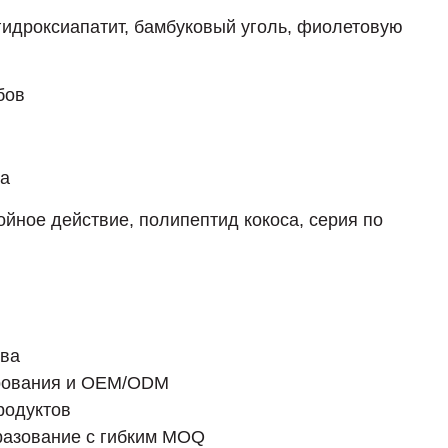
идроксиапатит, бамбуковый уголь, фиолетовую
бов
та
йное действие, полипептид кокоса, серия по
тва
рования и OEM/ODM
родуктов
разование с гибким MOQ