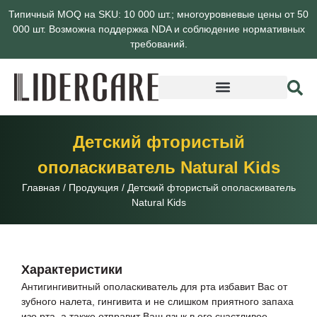
Типичный MOQ на SKU: 10 000 шт.; многоуровневые цены от 50
000 шт. Возможна поддержка NDA и соблюдение нормативных
требований.
О компании Lidercare
Детский фтористый
ополаскиватель Natural Kids
Главная
/
Продукция
/
Детский фтористый ополаскиватель
Natural Kids
Характеристики
Антигингивитный ополаскиватель для рта избавит Вас от
зубного налета, гингивита и не слишком приятного запаха
изо рта, а также отправит Ваш язык в его счастливое