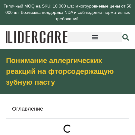
Типичный MOQ на SKU: 10 000 шт.; многоуровневые цены от 50
000 шт. Возможна поддержка NDA и соблюдение нормативных
требований.
О компании Lidercare
Понимание аллергических
реакций на фторсодержащую
зубную пасту
Оглавление