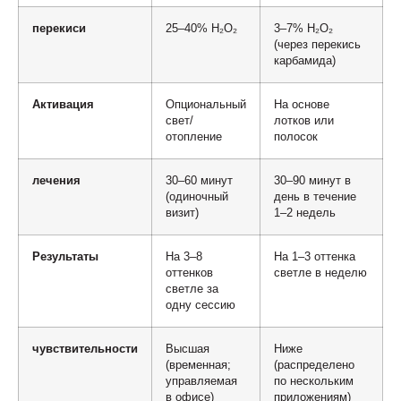
перекиси
25–40% H₂O₂
3–7% H₂O₂
(через перекись
карбамида)
Активация
Опциональный
На основе
свет/
лотков или
отопление
полосок
лечения
30–60 минут
30–90 минут в
(одиночный
день в течение
визит)
1–2 недель
Результаты
На 3–8
На 1–3 оттенка
оттенков
светле в неделю
светле за
одну сессию
чувствительности
Высшая
Ниже
(временная;
(распределено
управляемая
по нескольким
в офисе)
приложениям)