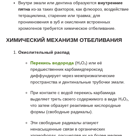
Внутри эмали или дентина образуются
внутренние
пятна
из-за таких факторов, как флюороз, воздействие
тетрациклина, старение или травма; для
проникновения в зуб и окисления встроенных
хромогенов требуется химическое отбеливание.
ХИМИЧЕСКИЙ МЕХАНИЗМ ОТБЕЛИВАНИЯ
Окислительный распад
Перекись водорода
(H₂O₂) или её
предшественник карбамидпероксид
диффундирует через межпризматические
пространства и дентинальные трубочки эмали.
При контакте с водой перекись карбамида
выделяет треть своего содержимого в виде H₂O₂,
что затем образует реактивные кислородные
формы (свободные радикалы).
Эти свободные радикалы атакуют
ненасыщенные связи в органических
хромофорах, расщепляя их на более мелкие,