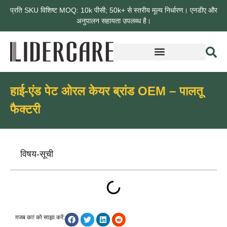
प्रति SKU विशिष्ट MOQ: 10k पीसी; 50k+ से स्तरीय मूल्य निर्धारण। एनडीए और
अनुपालन सहायता उपलब्ध है।
हाई-एंड पेट ओरल केयर ब्रांड OEM – पालतू
फैक्टरी
विषय-सूची
ग़जब का! को साझा करें: