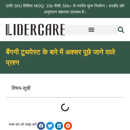
प्रति SKU विशिष्ट MOQ: 10k पीसी; 50k+ से स्तरीय मूल्य निर्धारण। एनडीए और
अनुपालन सहायता उपलब्ध है।
बैंगनी टूथपेस्ट के बारे में अक्सर पूछे जाने वाले
प्रश्न
विषय-सूची
ग़जब का! को साझा करें: