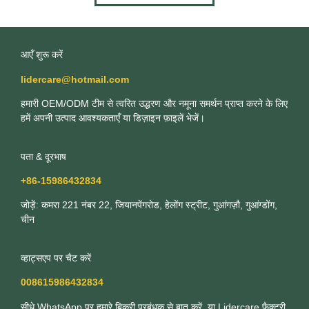
आएँ शुरू करें
lidercare@hotmail.com
हमारी OEM/ODM टीम से त्वरित उद्धरण और नमूना समर्थन प्राप्त करने के लिए
हमें अपनी उत्पाद आवश्यकताएँ या डिज़ाइन फ़ाइलें भेजें।
पता & दूरभाष
+86-15986432834
जोड़ें: कमरा 221 नंबर 22, जियानपेंगरोड, हेलोंग स्ट्रीट, गुआंगज़ौ, गुआंग्डोंग,
चीन
व्हाट्सएप पर चैट करें
008615986432834
सीधे WhatsApp पर हमारे बिक्री प्रबंधक से बात करें, या Lidercare फ़ैक्टरी,