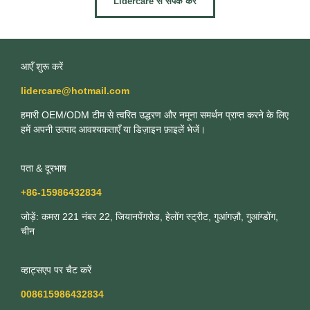
Lidercare से संपर्क करें
आएँ शुरू करें
lidercare@hotmail.com
हमारी OEM/ODM टीम से त्वरित उद्धरण और नमूना समर्थन प्राप्त करने के लिए
हमें अपनी उत्पाद आवश्यकताएँ या डिज़ाइन फ़ाइलें भेजें।
पता & दूरभाष
+86-15986432834
जोड़ें: कमरा 221 नंबर 22, जियानपेंगरोड, हेलोंग स्ट्रीट, गुआंगज़ौ, गुआंग्डोंग,
चीन
व्हाट्सएप पर चैट करें
008615986432834