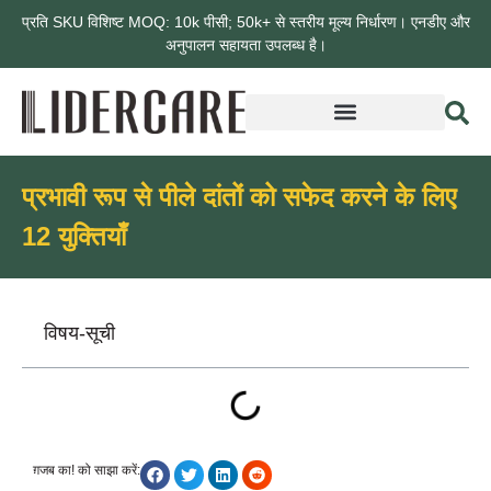
प्रति SKU विशिष्ट MOQ: 10k पीसी; 50k+ से स्तरीय मूल्य निर्धारण। एनडीए और
अनुपालन सहायता उपलब्ध है।
प्रभावी रूप से पीले दांतों को सफेद करने के लिए
12 युक्तियाँ
विषय-सूची
ग़जब का! को साझा करें: